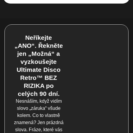
Neříkejte
„ANO“. Řekněte
jen „Možná“ a
vyzkoušejte
Ultimate Disco
Retro™ BEZ
RIZIKA po
celých 90 dní.
Nesnáším, když vidím
slovo „záruka“ všude
kolem. Co to vlastně
znamená? Jen prázdná
slova. Fráze, které vás