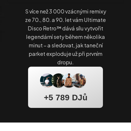
S více než 3 000 vzácnými remixy
ze 70., 80. a 90. let vám Ultimate
Disco Retro™ dává sílu vytvořit
legendární sety během několika
minut – a sledovat, jak taneční
parket exploduje už při prvním
dropu.
+5 789 DJů