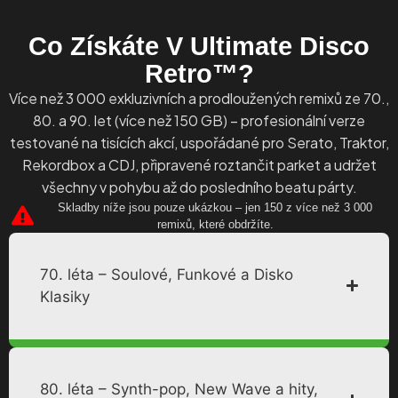
Co Získáte V Ultimate Disco
Retro™?
Více než 3 000 exkluzivních a prodloužených remixů ze 70.,
80. a 90. let (více než 150 GB) – profesionální verze
testované na tisících akcí, uspořádané pro Serato, Traktor,
Rekordbox a CDJ, připravené roztančit parket a udržet
všechny v pohybu až do posledního beatu párty.
Skladby níže jsou pouze ukázkou – jen 150 z více než 3 000
remixů, které obdržíte.
70. léta – Soulové, Funkové a Disko
Klasiky
80. léta – Synth-pop, New Wave a hity,