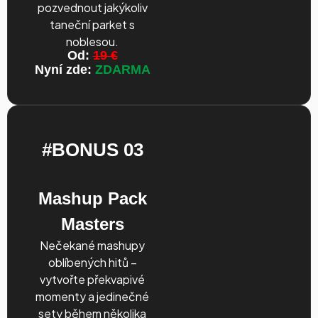
pozvednout jakýkoliv
taneční parket s
noblesou.
Od:
19 €
Nyní zde:
ZDARMA
#BONUS 03
Mashup Pack
Masters
Nečekané mashupy
oblíbených hitů –
vytvořte překvapivé
momenty a jedinečné
sety během několika