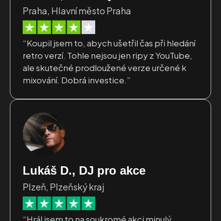
Praha, Hlavní město Praha
“Koupil jsem to, abych ušetřil čas při hledání
retro verzí. Tohle nejsou jen ripy z YouTube,
ale skutečné prodloužené verze určené k
mixování. Dobrá investice.”
Lukáš D., DJ pro akce
Plzeň, Plzeňský kraj
“Hrál jsem to na soukromé akci minulý