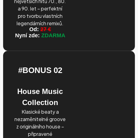
největších hitů 70., 80.
a 90. let – perfektní
pro tvorbu vlastních
legendárních remixů.
Od:
27 €
Nyní zde:
ZDARMA
#BONUS 02
House Music
Collection
Klasické beaty a
nezaměnitelné groove
z originálního house –
připravené