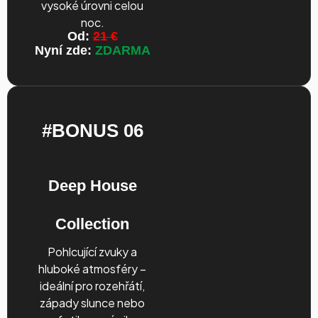
vysoké úrovni celou
noc.
Od:
21 €
Nyní zde:
ZDARMA
#BONUS 06
Deep House
Collection
Pohlcující zvuky a
hluboké atmosféry –
ideální pro rozehřátí,
západy slunce nebo