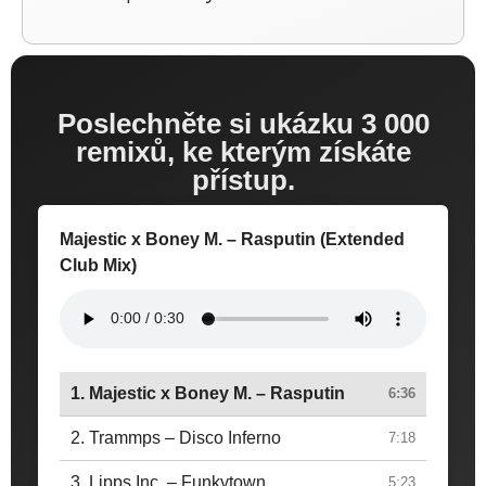
Poslechněte si ukázku 3 000
remixů, ke kterým získáte
přístup.
Majestic x Boney M. – Rasputin (Extended
Club Mix)
1. Majestic x Boney M. – Rasputin
6:36
2. Trammps – Disco Inferno
7:18
3. Lipps Inc. – Funkytown
5:23