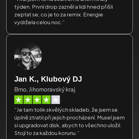
týden. První drop zazněl a lidi hned přišli
zeptat se, co je to za remix. Energie
vydržela celou noc.”
Jan K., Klubový DJ
Brno, Jihomoravský kraj
“Je tam tolik skvělých skladeb, že jsem se
úplně ztratil při jejich procházení. Musel jsem
si upgradovat disk, abych to všechno uložil.
Stojí to za každou korunu.”