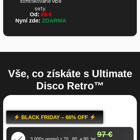
sofistikované vibe
sety.
Od:
25 €
Nyní zde:
ZDARMA
Vše, co získáte s Ultimate
Disco Retro™
BLACK FRIDAY – 66% OFF
97 €
3 000+ remixů z 70., 80. a 90. let