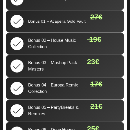
27€
Bonus 01 – Acapella Gold Vault
19€
Bonus 02 – House Music
Collection
23€
Bonus 03 – Mashup Pack
Masters
17€
Bonus 04 – Europa Remix
Collection
21€
Bonus 05 – PartyBreaks &
Remixes
25€
Bonus 06 – Deep House