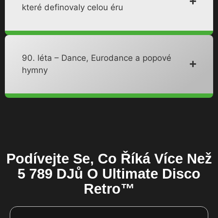
které definovaly celou éru
90. léta – Dance, Eurodance a popové
hymny
Podívejte Se, Co Říká Více Než
5 789 DJů O Ultimate Disco
Retro™