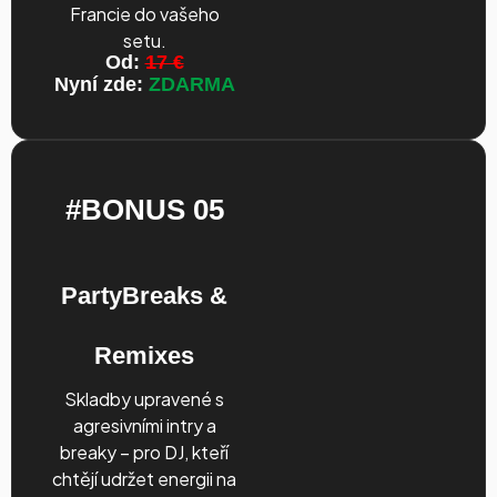
Francie do vašeho
setu.
Od:
17 €
Nyní zde:
ZDARMA
#BONUS 05
PartyBreaks &
Remixes
Skladby upravené s
agresivními intry a
breaky – pro DJ, kteří
chtějí udržet energii na