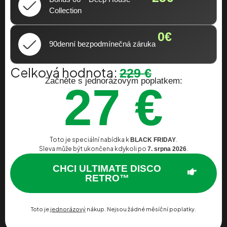
Collection
0€
90denní bezpodmínečná záruka
Celková hodnota:
229 €
Začněte s jednorázovým poplatkem:
27 €
Toto je speciální nabídka k
.
BLACK FRIDAY
Sleva může být ukončena kdykoli po
.
7. srpna 2026
CHCI ULTIMATE DISCO
RETRO™
Toto je
jednorázový
nákup. Nejsou žádné měsíční poplatky.