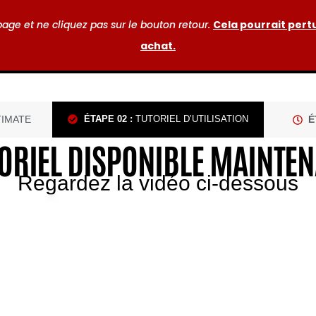
age et ne cliquez pas sur le bouton retour.
Cela pourrait pert
achat.
TIMATE
ÉTAPE 02 :
TUTORIEL D’UTILISATION
É
ORIEL DISPONIBLE MAINTE
Regardez la vidéo ci-dessous