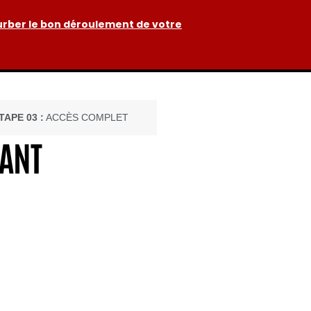
urber le bon déroulement de votre
TAPE 03 :
ACCÈS COMPLET
NANT